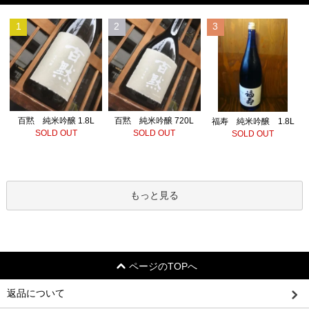
1
2
3
百黙 純米吟醸 720L
百黙 純米吟醸 1.8L
福寿 純米吟醸 1.8L
SOLD OUT
SOLD OUT
SOLD OUT
もっと見る
ページのTOPへ
返品について