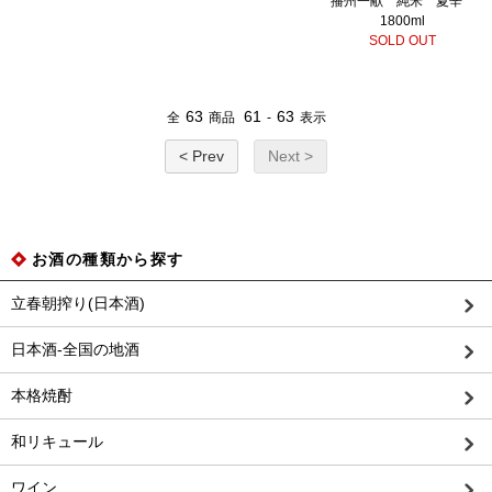
播州一献 純米 夏辛
1800ml
SOLD OUT
63
61
63
全
商品
-
表示
< Prev
Next >
お酒の種類から探す
立春朝搾り(日本酒)
日本酒-全国の地酒
本格焼酎
和リキュール
ワイン