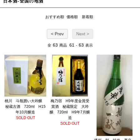
日本酒-全国の地酒
おすすめ順
価格順
新着順
< Prev
Next >
63
61
63
全
商品
-
表示
桃川 斗瓶囲い大吟醸
梅乃宿 H9年度金賞受
秘蔵古酒 720ml H15
賞酒 秘蔵限定 大吟
年10月醸造
醸 720ml H9年7月醸
SOLD OUT
造
SOLD OUT