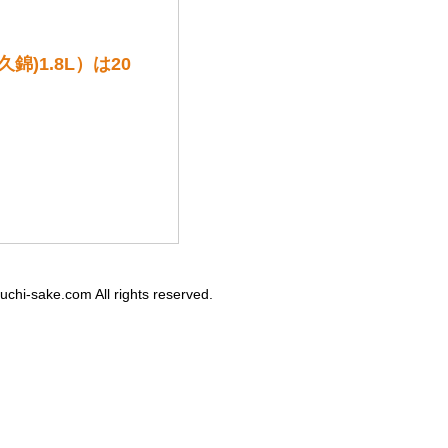
)1.8L）は20
chi-sake.com All rights reserved.