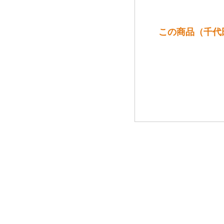
この商品（千代田