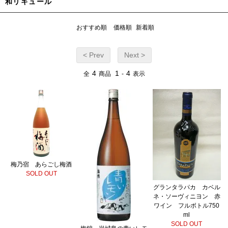
和リキュール
おすすめ順
価格順
新着順
< Prev
Next >
4
1
4
全
商品
-
表示
梅乃宿 あらごし梅酒
SOLD OUT
グランタラパカ カベル
ネ・ソーヴィニヨン 赤
ワイン フルボトル750
ml
SOLD OUT