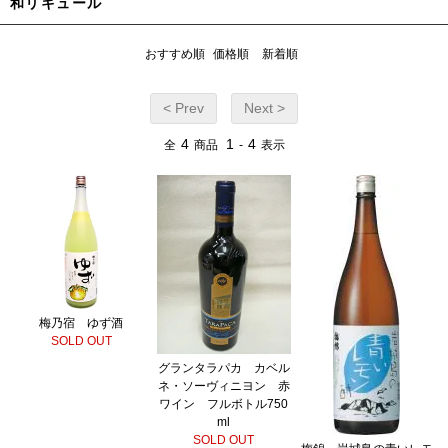
和リキュール
おすすめ順
価格順
新着順
< Prev
Next >
4
1
4
全
商品
-
表示
梅乃宿 ゆず酒
SOLD OUT
グランタラパカ カベル
ネ・ソーヴィニヨン 赤
ワイン フルボトル750
ml
SOLD OUT