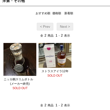
洋酒・その他
おすすめ順
価格順
新着順
< Prev
Next >
2
1
2
全
商品
-
表示
ストラスアイラ12年
SOLD OUT
ニッカ鶴スリムボトル
(メーカー終売)
SOLD OUT
2
1
2
全
商品
-
表示