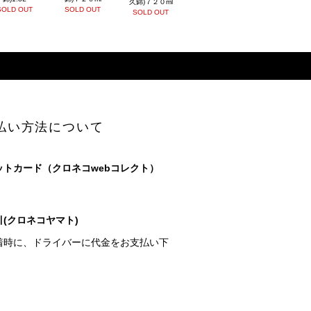
久錦)７２０ml
SOLD OUT
SOLD OUT
SOLD OUT
払い方法について
ットカード（クロネコwebコレクト）
(クロネコヤマト)
着時に、ドライバーに代金をお支払い下