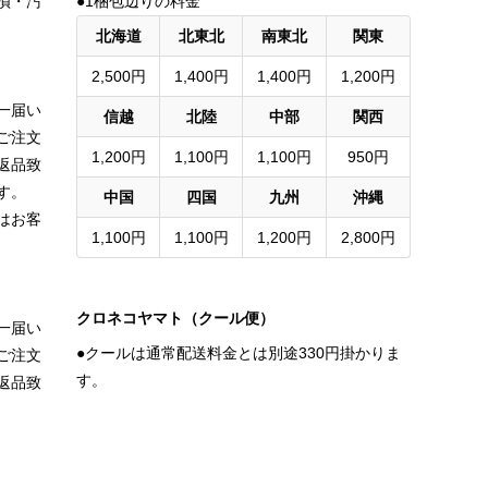
損・汚
●1梱包辺りの料金
北海道
北東北
南東北
関東
2,500円
1,400円
1,400円
1,200円
一届い
信越
北陸
中部
関西
ご注文
1,200円
1,100円
1,100円
950円
返品致
す。
中国
四国
九州
沖縄
はお客
1,100円
1,100円
1,200円
2,800円
クロネコヤマト（クール便）
一届い
●クールは通常配送料金とは別途330円掛かりま
ご注文
す。
返品致