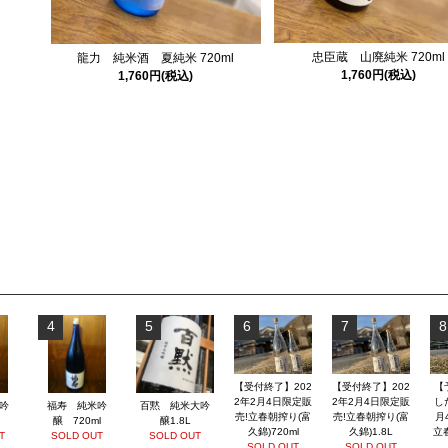
忠臣蔵 山廃純米 720ml
龍力 純米酒 夏純米 720ml
1,760円(税込)
1,760円(税込)
4
5
6
7
8
【受付終了】202
【受付終了】202
【
2年2月4日限定販
2年2月4日限定販
し
吟
福寿 純米吟
百黙 純米大吟
売!立春朝搾り(富
売!立春朝搾り(富
月
醸 720ml
醸1.8L
久錦)720ml
久錦)1.8L
立
T
SOLD OUT
SOLD OUT
SOLD OUT
SOLD OUT