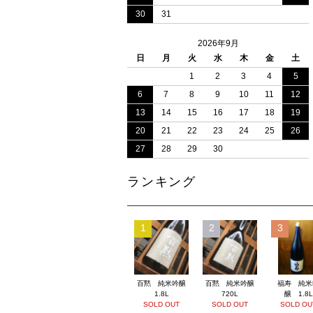
30
31
2026年9月
日
月
火
水
木
金
土
1
2
3
4
5
6
7
8
9
10
11
12
13
14
15
16
17
18
19
20
21
22
23
24
25
26
27
28
29
30
ランキング
1
2
3
百黙 純米吟醸
百黙 純米吟醸
福寿 純米
1.8L
720L
醸 1.8L
SOLD OUT
SOLD OUT
SOLD OU