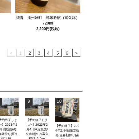
純青 播州雄町 純米吟醸（富久錦）
720ml
2,200円(税込)
<
1
2
3
4
5
6
>
9
10
予約終了しま
【予約終了しま
た】2023年2
した】2023年2
【予約終了】202
4日限定販売!
月4日限定販売!
4年2月4日限定販
春朝搾り(富久
立春朝搾り(富久
売!立春朝搾り(富
錦)1.8L
錦)７２０ml