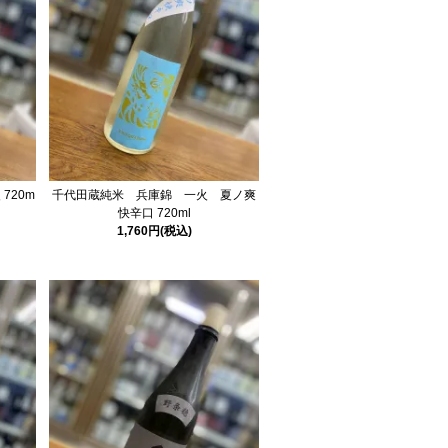
720m
千代田蔵純米 兵庫錦 一火 夏ノ爽
快辛口 720ml
1,760円(税込)