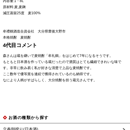
内容量:1・8L
原材料:麦,麦麹
減圧蒸留25度 麦100%
牟禮鶴酒造合資会社 大分県豊後大野市
本格焼酎 麦焼酎
4代目コメント
森さんは蔵を継いで麦焼酎「牟礼鶴」をはじめて7年になるそうです。
もともと日本酒を作っている蔵だったので酒質はとても繊細できれいな味で
す。非常に飲み易く私が好きな清楚で上品な麦焼酎です。
ここ数年で優等賞を連続で獲得されているのも納得です。
なにより人柄がすばらしく、大分焼酎を担う蔵元さんです。
お酒の種類から探す
立春朝搾り(日本酒)