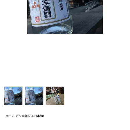
ホーム
>
立春朝搾り(日本酒)