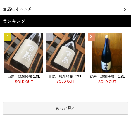
当店のオススメ
ランキング
1
2
3
百黙 純米吟醸 720L
百黙 純米吟醸 1.8L
福寿 純米吟醸 1.8L
SOLD OUT
SOLD OUT
SOLD OUT
もっと見る