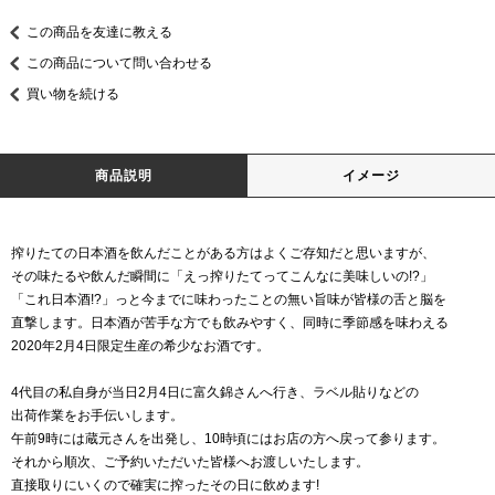
この商品を友達に教える
この商品について問い合わせる
買い物を続ける
商品説明
イメージ
搾りたての日本酒を飲んだことがある方はよくご存知だと思いますが、
その味たるや飲んだ瞬間に「えっ搾りたてってこんなに美味しいの!?」
「これ日本酒!?」っと今までに味わったことの無い旨味が皆様の舌と脳を
直撃します。日本酒が苦手な方でも飲みやすく、同時に季節感を味わえる
2020年2月4日限定生産の希少なお酒です。
4代目の私自身が当日2月4日に富久錦さんへ行き、ラベル貼りなどの
出荷作業をお手伝いします。
午前9時には蔵元さんを出発し、10時頃にはお店の方へ戻って参ります。
それから順次、ご予約いただいた皆様へお渡しいたします。
直接取りにいくので確実に搾ったその日に飲めます!