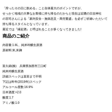
「搾ったその日に飲める」こと自体最大のポイントですが、
せっかく地域の大事なお客様に持ち帰るのだからと現在は近隣の日吉神社
の宮司さんによる「家内安全・無病息災・商売繁盛」を必ずご祈祷いただいて
持ち帰るスタイルとなっています。
最近では『縁起酒』と呼ばれることが多くなってきました!
商品のご紹介
内容量:1.8L、純米吟醸生原酒
原材料:米,米麹
富久錦(株) 兵庫県加西市三口町
純米吟醸生原酒
詳細スペックは直前まで不明
下記は昨年(2019年)スペック
アルコール度数:16.9%
日本酒度:+2.0
酸度:1.7
アミノ酸:1.0