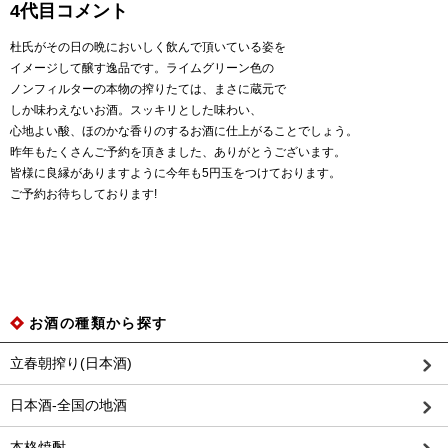
4代目コメント
杜氏がその日の晩においしく飲んで頂いている姿を
イメージして醸す逸品です。ライムグリーン色の
ノンフィルターの本物の搾りたては、まさに蔵元で
しか味わえないお酒。スッキリとした味わい、
心地よい酸、ほのかな香りのするお酒に仕上がることでしょう。
昨年もたくさんご予約を頂きました、ありがとうございます。
皆様に良縁がありますように今年も5円玉をつけております。
ご予約お待ちしております!
お酒の種類から探す
立春朝搾り(日本酒)
日本酒-全国の地酒
本格焼酎