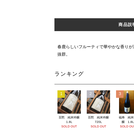
商品説
春鹿らしいフルーティで華やかな香りが
抜群。
ランキング
1
2
3
百黙 純米吟醸
百黙 純米吟醸
福寿 純米
1.8L
720L
醸 1.8L
SOLD OUT
SOLD OUT
SOLD OU