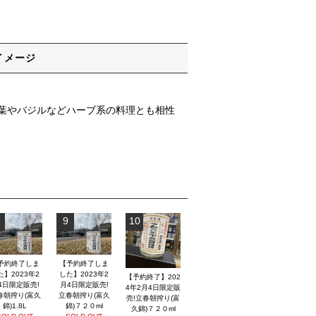
イメージ
葉やバジルなどハーブ系の料理とも相性
9
10
予約終了しま
【予約終了しま
た】2023年2
した】2023年2
【予約終了】202
4日限定販売!
月4日限定販売!
4年2月4日限定販
春朝搾り(富久
立春朝搾り(富久
売!立春朝搾り(富
錦)1.8L
錦)７２０ml
久錦)７２０ml