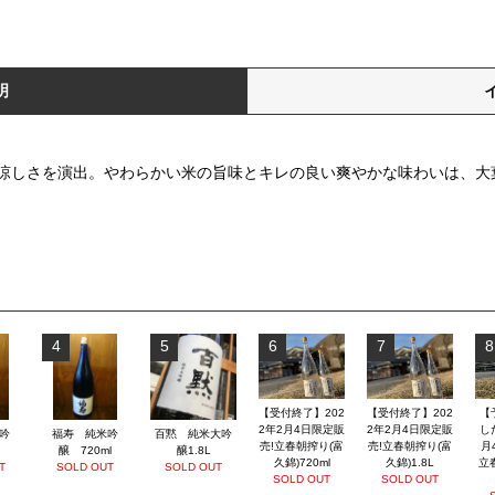
明
涼しさを演出。やわらかい米の旨味とキレの良い爽やかな味わいは、大
4
5
6
7
8
【受付終了】202
【受付終了】202
【
2年2月4日限定販
2年2月4日限定販
し
吟
福寿 純米吟
百黙 純米大吟
売!立春朝搾り(富
売!立春朝搾り(富
月
醸 720ml
醸1.8L
久錦)720ml
久錦)1.8L
立
T
SOLD OUT
SOLD OUT
SOLD OUT
SOLD OUT