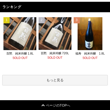
ランキング
1
2
3
百黙 純米吟醸 720L
百黙 純米吟醸 1.8L
福寿 純米吟醸 1.8L
SOLD OUT
SOLD OUT
SOLD OUT
もっと見る
ページのTOPへ