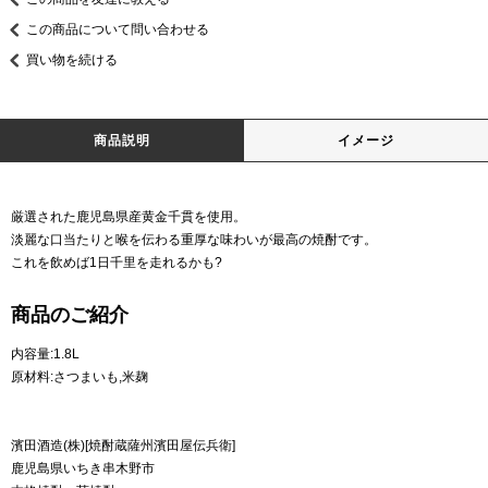
この商品について問い合わせる
買い物を続ける
商品説明
イメージ
厳選された鹿児島県産黄金千貫を使用。
淡麗な口当たりと喉を伝わる重厚な味わいが最高の焼酎です。
これを飲めば1日千里を走れるかも?
商品のご紹介
内容量:1.8L
原材料:さつまいも,米麹
濱田酒造(株)[焼酎蔵薩州濱田屋伝兵衛]
鹿児島県いちき串木野市