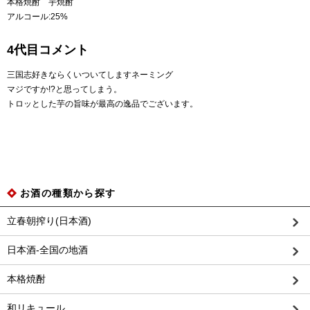
本格焼酎 芋焼酎
アルコール:25%
4代目コメント
三国志好きならくいついてしますネーミング
マジですか!?と思ってしまう。
トロッとした芋の旨味が最高の逸品でございます。
お酒の種類から探す
立春朝搾り(日本酒)
日本酒-全国の地酒
本格焼酎
和リキュール