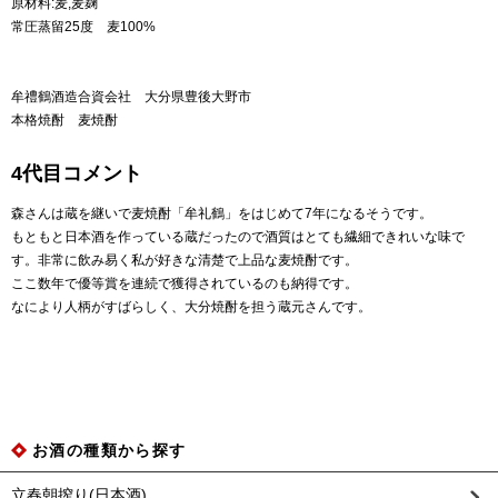
原材料:麦,麦麹
常圧蒸留25度 麦100%
牟禮鶴酒造合資会社 大分県豊後大野市
本格焼酎 麦焼酎
4代目コメント
森さんは蔵を継いで麦焼酎「牟礼鶴」をはじめて7年になるそうです。
もともと日本酒を作っている蔵だったので酒質はとても繊細できれいな味で
す。非常に飲み易く私が好きな清楚で上品な麦焼酎です。
ここ数年で優等賞を連続で獲得されているのも納得です。
なにより人柄がすばらしく、大分焼酎を担う蔵元さんです。
お酒の種類から探す
立春朝搾り(日本酒)