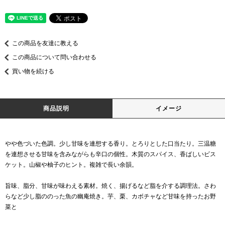
この商品を友達に教える
この商品について問い合わせる
買い物を続ける
商品説明
イメージ
やや色づいた色調。少し甘味を連想する香り。とろりとした口当たり。三温糖
を連想させる甘味を含みながらも辛口の個性。木質のスパイス、香ばしいビス
ケット。山椒や柚子のヒント。複雑で長い余韻。
旨味、脂分、甘味が味わえる素材。焼く、揚げるなど脂を介する調理法。さわ
らなど少し脂ののった魚の幽庵焼き。芋、栗、カボチャなど甘味を持ったお野
菜と