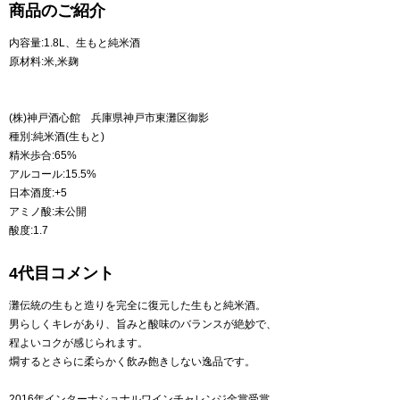
商品のご紹介
内容量:1.8L、生もと純米酒
原材料:米,米麹
(株)神戸酒心館 兵庫県神戸市東灘区御影
種別:純米酒(生もと)
精米歩合:65%
アルコール:15.5%
日本酒度:+5
アミノ酸:未公開
酸度:1.7
4代目コメント
灘伝統の生もと造りを完全に復元した生もと純米酒。
男らしくキレがあり、旨みと酸味のバランスが絶妙で、
程よいコクが感じられます。
燗するとさらに柔らかく飲み飽きしない逸品です。
2016年インターナショナルワインチャレンジ金賞受賞