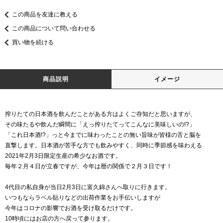
この商品を友達に教える
この商品について問い合わせる
買い物を続ける
商品説明
イメージ
搾りたての日本酒を飲んだことがある方はよくご存知だと思いますが、
その味たるや飲んだ瞬間に「えっ搾りたてってこんなに美味しいの!?」
「これ日本酒!?」っと今までに味わったことの無い旨味が皆様の舌と脳を
直撃します。日本酒が苦手な方でも飲みやすく、同時に季節感を味わえる
2021年2月3日限定生産の希少なお酒です。
毎年２月４日が立春ですが、今年は暦の関係で２月３日です！
4代目の私自身が当日2月3日に富久錦さんへ取りに行きます。
いつもならラベル貼りなどの出荷作業をお手伝いしますが
今年はコロナの影響でお酒を受け取るだけです。
10時頃にはお店の方へ戻って参ります。