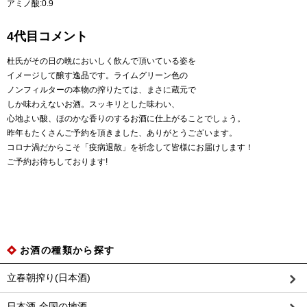
アミノ酸:0.9
4代目コメント
杜氏がその日の晩においしく飲んで頂いている姿を
イメージして醸す逸品です。ライムグリーン色の
ノンフィルターの本物の搾りたては、まさに蔵元で
しか味わえないお酒。スッキリとした味わい、
心地よい酸、ほのかな香りのするお酒に仕上がることでしょう。
昨年もたくさんご予約を頂きました、ありがとうございます。
コロナ渦だからこそ「疫病退散」を祈念して皆様にお届けします！
ご予約お待ちしております!
お酒の種類から探す
立春朝搾り(日本酒)
日本酒-全国の地酒