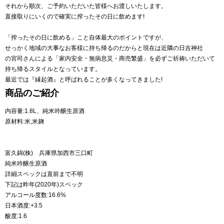
それから順次、ご予約いただいた皆様へお渡しいたします。
直接取りにいくので確実に搾ったその日に飲めます!
「搾ったその日に飲める」こと自体最大のポイントですが、
せっかく地域の大事なお客様に持ち帰るのだからと現在は近隣の日吉神社
の宮司さんによる「家内安全・無病息災・商売繁盛」を必ずご祈祷いただいて
持ち帰るスタイルとなっています。
最近では『縁起酒』と呼ばれることが多くなってきました!
商品のご紹介
内容量:1.8L、純米吟醸生原酒
原材料:米,米麹
富久錦(株) 兵庫県加西市三口町
純米吟醸生原酒
詳細スペックは直前まで不明
下記は昨年(2020年)スペック
アルコール度数:16.6%
日本酒度:+3.5
酸度:1.6