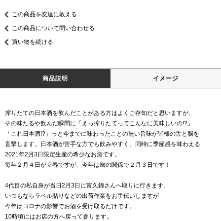
この商品を友達に教える
この商品について問い合わせる
買い物を続ける
商品説明
イメージ
搾りたての日本酒を飲んだことがある方はよくご存知だと思いますが、
その味たるや飲んだ瞬間に「えっ搾りたてってこんなに美味しいの!?」
「これ日本酒!?」っと今までに味わったことの無い旨味が皆様の舌と脳を
直撃します。日本酒が苦手な方でも飲みやすく、同時に季節感を味わえる
2021年2月3日限定生産の希少なお酒です。
毎年２月４日が立春ですが、今年は暦の関係で２月３日です！
4代目の私自身が当日2月3日に富久錦さんへ取りに行きます。
いつもならラベル貼りなどの出荷作業をお手伝いしますが
今年はコロナの影響でお酒を受け取るだけです。
10時頃にはお店の方へ戻って参ります。