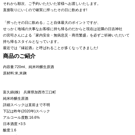
それから順次、ご予約いただいた皆様へお渡しいたします。
直接取りにいくので確実に搾ったその日に飲めます!
「搾ったその日に飲める」こと自体最大のポイントですが、
せっかく地域の大事なお客様に持ち帰るのだからと現在は近隣の日吉神社
の宮司さんによる「家内安全・無病息災・商売繁盛」を必ずご祈祷いただいて
持ち帰るスタイルとなっています。
最近では『縁起酒』と呼ばれることが多くなってきました!
商品のご紹介
内容量:720ml、純米吟醸生原酒
原材料:米,米麹
富久錦(株) 兵庫県加西市三口町
純米吟醸生原酒
詳細スペックは直前まで不明
下記は昨年(2020年)スペック
アルコール度数:16.6%
日本酒度:+3.5
酸度:1.6