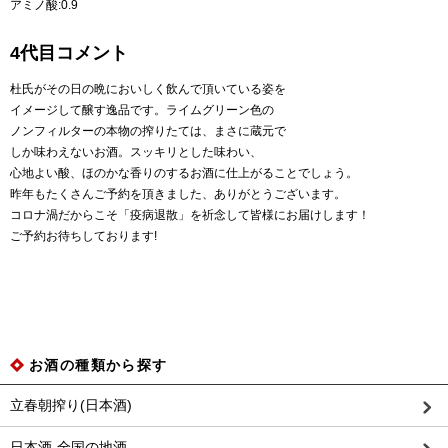
アミノ酸:0.9
4代目コメント
杜氏がその日の晩においしく飲んで頂いている姿を
イメージして醸す逸品です。ライムグリーン色の
ノンフィルターの本物の搾りたては、まさに蔵元で
しか味わえないお酒。スッキリとした味わい、
心地よい酸、ほのかな香りのするお酒に仕上がることでしょう。
昨年もたくさんご予約を頂きました、ありがとうございます。
コロナ渦だからこそ「疫病退散」を祈念して皆様にお届けします！
ご予約お待ちしております!
お酒の種類から探す
立春朝搾り(日本酒)
日本酒-全国の地酒