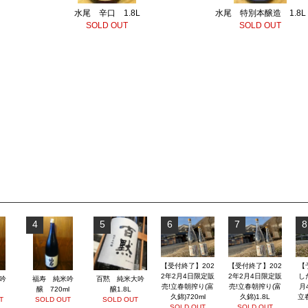
水尾 辛口 1.8L
水尾 特別本醸造 1.8L
SOLD OUT
SOLD OUT
4
5
6
7
8
【受付終了】202
【受付終了】202
【
2年2月4日限定販
2年2月4日限定販
し
吟
福寿 純米吟
百黙 純米大吟
売!立春朝搾り(富
売!立春朝搾り(富
月
醸 720ml
醸1.8L
久錦)720ml
久錦)1.8L
立
T
SOLD OUT
SOLD OUT
SOLD OUT
SOLD OUT