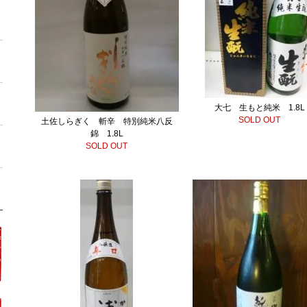
大七 生もと純米 1.8L
SOLD OUT
土佐しらぎく 斬辛 特別純米八反
錦 1.8L
SOLD OUT