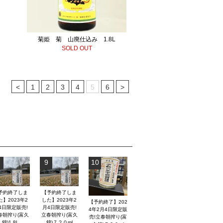
菊姫 菊 山廃仕込み 1.8L
SOLD OUT
<
1
2
3
4
5
6
>
9
10
予約終了しま
【予約終了しま
た】2023年2
した】2023年2
【予約終了】202
4日限定販売!
月4日限定販売!
4年2月4日限定販
春朝搾り(富久
立春朝搾り(富久
売!立春朝搾り(富
錦)1.8L
錦)７２０ml