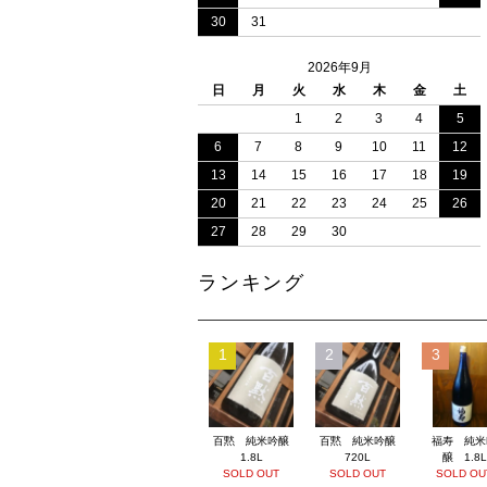
30
31
2026年9月
日
月
火
水
木
金
土
1
2
3
4
5
6
7
8
9
10
11
12
13
14
15
16
17
18
19
20
21
22
23
24
25
26
27
28
29
30
ランキング
1
2
3
百黙 純米吟醸
百黙 純米吟醸
福寿 純米
1.8L
720L
醸 1.8L
SOLD OUT
SOLD OUT
SOLD OU