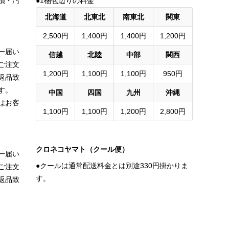
損・汚
●1梱包辺りの料金
北海道
北東北
南東北
関東
2,500円
1,400円
1,400円
1,200円
一届い
信越
北陸
中部
関西
ご注文
1,200円
1,100円
1,100円
950円
返品致
す。
中国
四国
九州
沖縄
はお客
1,100円
1,100円
1,200円
2,800円
クロネコヤマト（クール便）
一届い
●クールは通常配送料金とは別途330円掛かりま
ご注文
す。
返品致