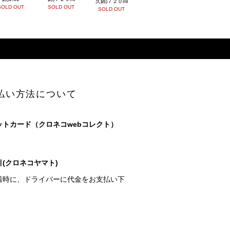
久錦)７２０ml
SOLD OUT
SOLD OUT
SOLD OUT
払い方法について
ットカード（クロネコwebコレクト）
(クロネコヤマト)
着時に、ドライバーに代金をお支払い下