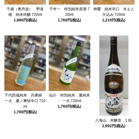
千歳（奥丹波） 野条
千年一 特別純米原酒 7
神鷹 純米辛口 水もと
穂 純米吟醸 720ml
20ml
仕込み 720ml
1,980円(税込)
1,760円(税込)
1,210円(税込)
千代田蔵純米 兵庫錦
仙介 特別純米 夏純米
一火 夏ノ爽快辛口 720
・ 一火 720ml
ml
1,760円(税込)
1,760円(税込)
八海山 本醸造 1.8L
2,992円(税込)