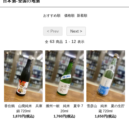
日本酒-全国の地酒
おすすめ順
価格順
新着順
< Prev
Next >
63
1
12
全
商品
-
表示
香住鶴 山廃純米 兵庫
播州一献 純米 夏辛 7
雪彦山 純米 夏の生貯
錦 720ml
20ml
蔵 720ml
1,870円(税込)
1,760円(税込)
1,650円(税込)