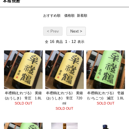
本格焼酎
おすすめ順
価格順
新着順
< Prev
Next >
16
1
12
全
商品
-
表示
牟禮鶴(むれづる) 黄鐘
牟禮鶴(むれづる) 黄鐘
牟禮鶴(むれづる) 壱越
(おうしき) 常圧 1.8L
(おうしき) 常圧 720
(いちこつ) 減圧 1.8L
SOLD OUT
ml
SOLD OUT
SOLD OUT