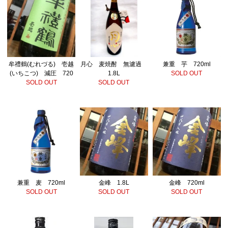
牟禮鶴(むれづる) 壱越
月心 麦焼酎 無濾過
兼重 芋 720ml
(いちこつ) 減圧 720
1.8L
SOLD OUT
SOLD OUT
SOLD OUT
兼重 麦 720ml
金峰 1.8L
金峰 720ml
SOLD OUT
SOLD OUT
SOLD OUT