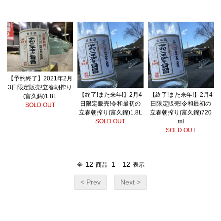
【予約終了】2021年2月
3日限定販売!立春朝搾り
【終了!また来年!】2月4
【終了!また来年!】2月4
(富久錦)1.8L
日限定販売!令和最初の
日限定販売!令和最初の
SOLD OUT
立春朝搾り(富久錦)1.8L
立春朝搾り(富久錦)720
SOLD OUT
ml
SOLD OUT
12
1
12
全
商品
-
表示
< Prev
Next >