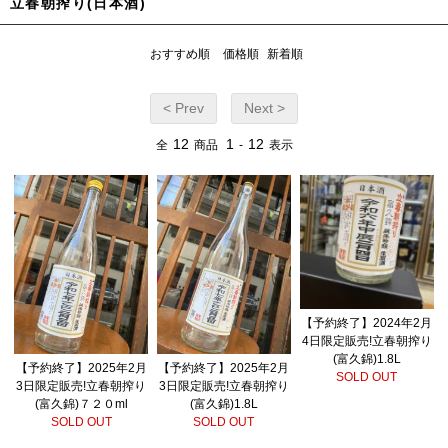
立春朝搾り(日本酒)
おすすめ順
価格順
新着順
< Prev
Next >
12
1
12
全
商品
-
表示
【予約終了】2024年2月
4日限定販売!立春朝搾り
(富久錦)1.8L
【予約終了】2025年2月
【予約終了】2025年2月
SOLD OUT
3日限定販売!立春朝搾り
3日限定販売!立春朝搾り
(富久錦)７２０ml
(富久錦)1.8L
SOLD OUT
SOLD OUT