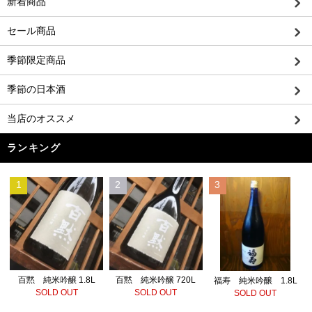
新着商品
セール商品
季節限定商品
季節の日本酒
当店のオススメ
ランキング
1
2
3
百黙 純米吟醸 720L
百黙 純米吟醸 1.8L
福寿 純米吟醸 1.8L
SOLD OUT
SOLD OUT
SOLD OUT